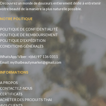
Découvrez un monde de douceurs entierement dédié à entretenir
votre beauté de la manière la plus naturelle possible.
NOTRE POLITIQUE
POLITIQUE DE CONFIDENTIALITÉ
POLITIQUE DE REMBOURSEMENT
POLITIQUE D’EXPÉDITION
CONDITIONS GÉNÉRALES
WhatsApp
/
Viber
:
+(66) 97 136 0311
Email:
mythaibeautymarket@gmail.com
INFORMATIONS
A PROPOS
CONTACTEZ-NOUS
CERTIFICATS
ACHETER DES PRODUITS THAI
AVIS CLIENTS