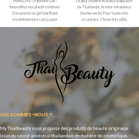
MINILOVE Orgasme Gel :
Le plus célèbre et le plus populaire
Intensifiez vos plaisirs intimes
de Thaïlande, le mini-inhalateur
Découvrez un gel lubrifiant
(herbe verte) Pour toutes les
révolutionnaire conçu pour
occasions. Chose très utile,
stimuler intensément l’excitation
féminine et
QUI SOMMES-NOUS ?
MyThaïBeauty vous propose des produits de beauté originaux
issus du savoir ancestral thailandais en matière de cosmétique.