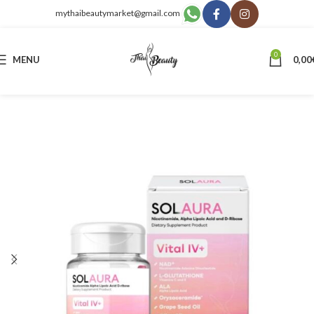
mythaibeautymarket@gmail.com
0
MENU
0,00