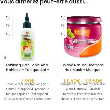
Vous aimerez peut-être aussi…
Kokliang Hair Tonic Anti-
Lolane Natura Beetroot
Hairloss – Tonique Anti-
Hair Mask – Masque
Chute au Ginseng pour
Nourrissant à la Betterave
Cuir Chevelu 80 ml
7,90
€
11,50
€
19,50
€
–
Tonique capillaire Kokliang Anti-
Masque de Traitement Capillaire
Chute Description du produit: Le
Lolane Natura à l’Extrait de
tonique capillaire Kokliang Anti-
Betterave Prenez soin de vos
Chute, à base d’extraits de lotus des
cheveux et obtenez des résultats
neiges, de
étonnants