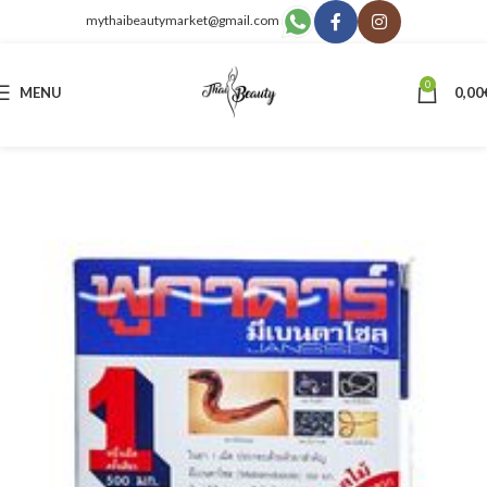
mythaibeautymarket@gmail.com
0
MENU
0,00