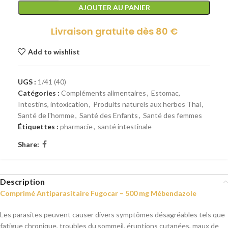
AJOUTER AU PANIER
Livraison gratuite dès 80 €
Add to wishlist
UGS :
1/41 (40)
Catégories :
Compléments alimentaires
,
Estomac,
Intestins, intoxication
,
Produits naturels aux herbes Thai
,
Santé de l'homme
,
Santé des Enfants
,
Santé des femmes
Étiquettes :
pharmacie
,
santé intestinale
Share:
Description
Comprimé Antiparasitaire Fugocar – 500 mg Mébendazole
Les parasites peuvent causer divers symptômes désagréables tels que
fatigue chronique, troubles du sommeil, éruptions cutanées, maux de