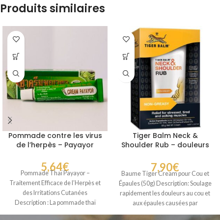
Produits similaires
Pommade contre les virus
Tiger Balm Neck &
de l’herpès – Payayor
Shoulder Rub – douleurs
cou épaules tension
musculaire
5,64
€
7,90
€
Pommade Thaï Payayor –
Baume Tiger Cream pour Cou et
Traitement Efficace de l’Herpès et
Épaules (50g) Description: Soulage
des Irritations Cutanées
rapidement les douleurs au cou et
Description : La pommade thaï
aux épaules causées par
Payayor, fabriquée par