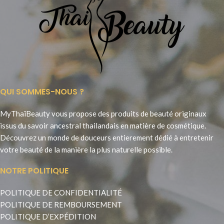
QUI SOMMES-NOUS ?
MyThaïBeauty vous propose des produits de beauté originaux
issus du savoir ancestral thailandais en matière de cosmétique.
Découvrez un monde de douceurs entierement dédié à entretenir
votre beauté de la manière la plus naturelle possible.
NOTRE POLITIQUE
POLITIQUE DE CONFIDENTIALITÉ
POLITIQUE DE REMBOURSEMENT
POLITIQUE D’EXPÉDITION