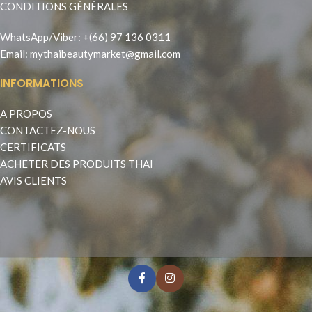
CONDITIONS GÉNÉRALES
WhatsApp
/
Viber
:
+(66) 97 136 0311
Email:
mythaibeautymarket@gmail.com
INFORMATIONS
A PROPOS
CONTACTEZ-NOUS
CERTIFICATS
ACHETER DES PRODUITS THAI
AVIS CLIENTS