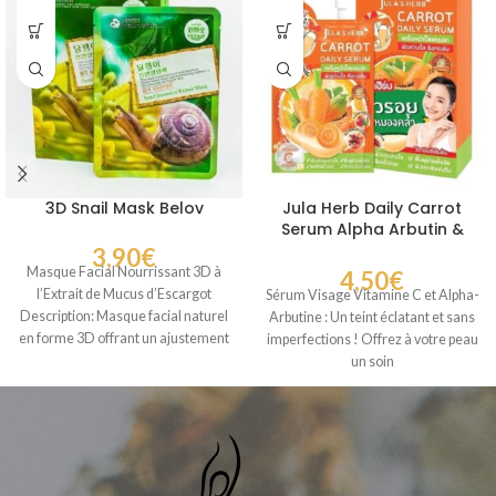
3D Snail Mask Belov
Jula Herb Daily Carrot
Serum Alpha Arbutin &
Vitamin C
3,90
€
Masque Facial Nourrissant 3D à
4,50
€
l’Extrait de Mucus d’Escargot
Sérum Visage Vitamine C et Alpha-
Description: Masque facial naturel
Arbutine : Un teint éclatant et sans
en forme 3D offrant un ajustement
imperfections ! Offrez à votre peau
confortable
un soin