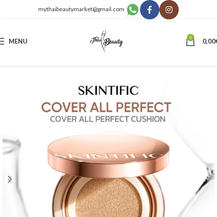
mythaibeautymarket@gmail.com
0
MENU
0,00