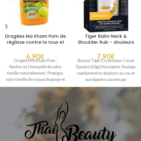
Dragées Ma Kham Pom de
Tiger Balm Neck &
réglisse contre la toux et
Shoulder Rub – douleurs
le mal de gorge
cou épaules tension
musculaire
6,90
€
7,90
€
Dragées Ma Kham Pom :
Baume Tiger Cream pour Cou et
Renforcez l’immunité de votre
Épaules (50g) Description: Soulage
famille naturellement ! Protégez
rapidement les douleurs au cou et
votre famille des maux de gorge et
aux épaules causées par