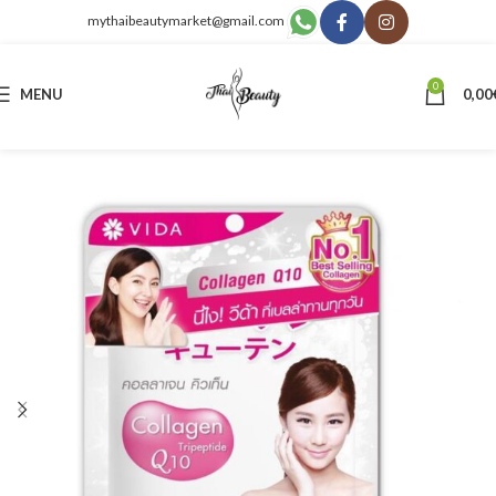
mythaibeautymarket@gmail.com
0
MENU
0,00