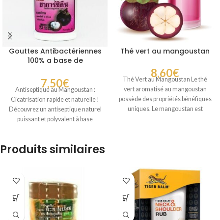
Gouttes Antibactériennes
Thé vert au mangoustan
100% a base de
mangoustan cicatrisant
8,60
€
Thé Vert au Mangoustan Le thé
7,50
€
vert aromatisé au mangoustan
Antiseptique au Mangoustan :
possède des propriétés bénéfiques
Cicatrisation rapide et naturelle !
uniques. Le mangoustan est
Découvrez un antiseptique naturel
extrêmement apprécié
puissant et polyvalent à base
d’extrait de
Produits similaires