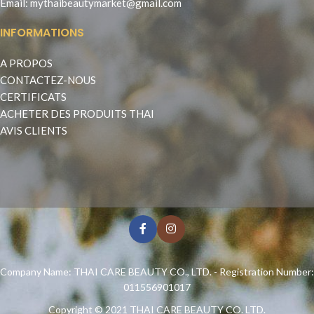
Email:
mythaibeautymarket@gmail.com
INFORMATIONS
A PROPOS
CONTACTEZ-NOUS
CERTIFICATS
ACHETER DES PRODUITS THAI
AVIS CLIENTS
Company Name: THAI CARE BEAUTY CO., LTD. - Registration Number:
011556901017
Copyright © 2021
THAI CARE BEAUTY CO. LTD.