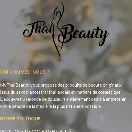
QUI SOMMES-NOUS ?
MyThaïBeauty vous propose des produits de beauté originaux
issus du savoir ancestral thailandais en matière de cosmétique.
Découvrez un monde de douceurs entierement dédié à entretenir
votre beauté de la manière la plus naturelle possible.
NOTRE POLITIQUE
POLITIQUE DE CONFIDENTIALITÉ