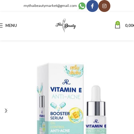
mythaibeautymarket@gmail.com
0
MENU
0,00