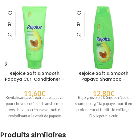
Rejoice Soft & Smooth
Rejoice Soft & Smooth
Papaya Curl Conditioner –
Papaya Shampoo –
Après-Shampooing
Shampooing Nourrissant
Papaye Anti-Frisottis 170
à la Papaye 170 ml
11,60
€
12,80
€
ml
Revitalisant avec extrait de papaye
Rejoignez Soft & Smooth Notre
pour cheveux crépus Transformez
shampooing à la papaye nourrit en
vos cheveux crépus avec notre
profondeur et facilite le coiffage.
revitalisant à l’extrait de papaye
Doux pour le cuir
Offrez
Produits similaires