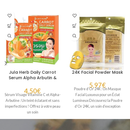
Jula Herb Daily Carrot
24K Facial Powder Mask
Serum Alpha Arbutin &
Vitamin C
5,97
€
Poudre d’Or 24K : Un Masque
4,50
€
Facial Luxueux pour un Éclat
Sérum Visage Vitamine C et Alpha-
Lumineux Découvrez la Poudre
Arbutine : Un teint éclatant et sans
d’Or 24K, un soin d’exception
imperfections ! Offrez à votre peau
un soin