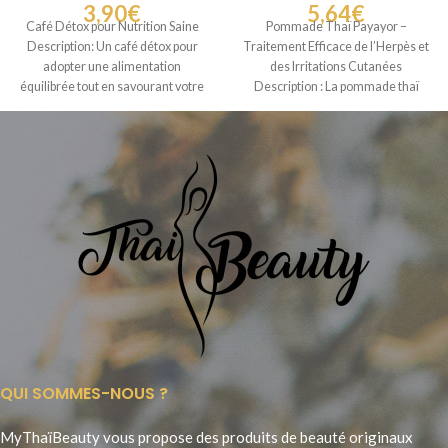
3,90
€
5,64
€
Café Détox pour Nutrition Saine
Pommade Thaï Payayor –
Description: Un café détox pour
Traitement Efficace de l’Herpès et
adopter une alimentation
des Irritations Cutanées
équilibrée tout en savourant votre
Description : La pommade thaï
boisson préférée.
Payayor, fabriquée par
QUI SOMMES-NOUS ?
MyThaïBeauty vous propose des produits de beauté originaux