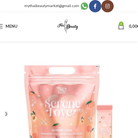
mythaibeautymarket@gmail.com
0
MENU
0,00