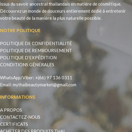
issus du savoir ancestral thailandais en matière de cosmétique.
Découvrez un monde de douceurs entierement dédié à entretenir
votre beauté de la manière la plus naturelle possible.
NOTRE POLITIQUE
POLITIQUE DE CONFIDENTIALITÉ
POLITIQUE DE REMBOURSEMENT
POLITIQUE D’EXPÉDITION
CONDITIONS GÉNÉRALES
WhatsApp
/
Viber
:
+(66) 97 136 0311
Email:
mythaibeautymarket@gmail.com
INFORMATIONS
A PROPOS
CONTACTEZ-NOUS
CERTIFICATS
ACHETER DES PRODUITS THAI