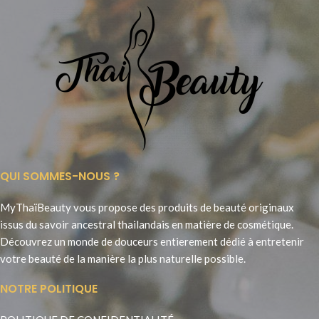
QUI SOMMES-NOUS ?
MyThaïBeauty vous propose des produits de beauté originaux
issus du savoir ancestral thailandais en matière de cosmétique.
Découvrez un monde de douceurs entierement dédié à entretenir
votre beauté de la manière la plus naturelle possible.
NOTRE POLITIQUE