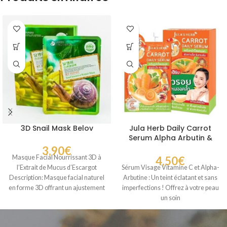
3D Snail Mask Belov
Jula Herb Daily Carrot
Serum Alpha Arbutin &
Vitamin C
3,90
€
Masque Facial Nourrissant 3D à
4,50
€
l’Extrait de Mucus d’Escargot
Sérum Visage Vitamine C et Alpha-
Description: Masque facial naturel
Arbutine : Un teint éclatant et sans
en forme 3D offrant un ajustement
imperfections ! Offrez à votre peau
confortable
un soin