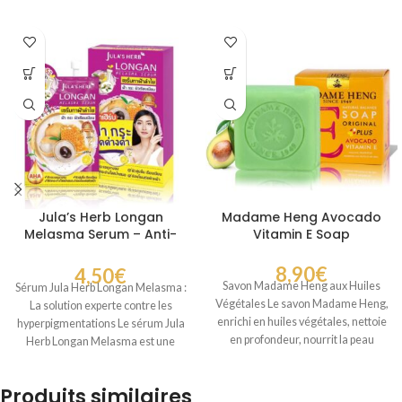
Jula’s Herb Longan
Madame Heng Avocado
Melasma Serum – Anti-
Vitamin E Soap
Taches au Longane pour
un Teint Uniforme
8,90
€
4,50
€
Savon Madame Heng aux Huiles
Sérum Jula Herb Longan Melasma :
Végétales Le savon Madame Heng,
La solution experte contre les
enrichi en huiles végétales, nettoie
hyperpigmentations Le sérum Jula
en profondeur, nourrit la peau
Herb Longan Melasma est une
Produits similaires