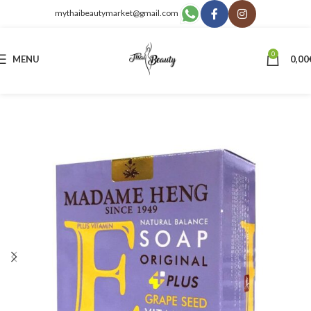
mythaibeautymarket@gmail.com
0
MENU
0,00