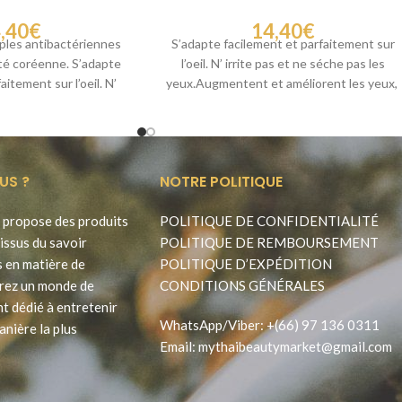
,40
€
14,40
€
uples antibactériennes
S’adapte facilement et parfaitement sur
ité coréenne. S’adapte
l’oeil. N’ irrite pas et ne séche pas les
aitement sur l’oeil. N’
yeux.Augmentent et améliorent les yeux,
s et ne séche
sans
US ?
NOTRE POLITIQUE
propose des produits
POLITIQUE DE CONFIDENTIALITÉ
issus du savoir
POLITIQUE DE REMBOURSEMENT
s en matière de
POLITIQUE D’EXPÉDITION
rez un monde de
CONDITIONS GÉNÉRALES
t dédié à entretenir
WhatsApp
/
Viber
:
+(66) 97 136 0311
anière la plus
Email:
mythaibeautymarket@gmail.com