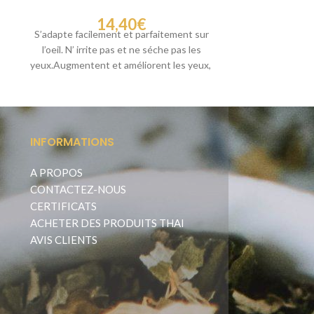
14,40
€
S’adapte facilement et parfaitement sur
S’adapte facil
l’oeil. N’ irrite pas et ne séche pas les
l’oeil. N’ irr
yeux.Augmentent et améliorent les yeux,
yeux.Augmenten
sans
INFORMATIONS
A PROPOS
CONTACTEZ-NOUS
CERTIFICATS
ACHETER DES PRODUITS THAI
AVIS CLIENTS