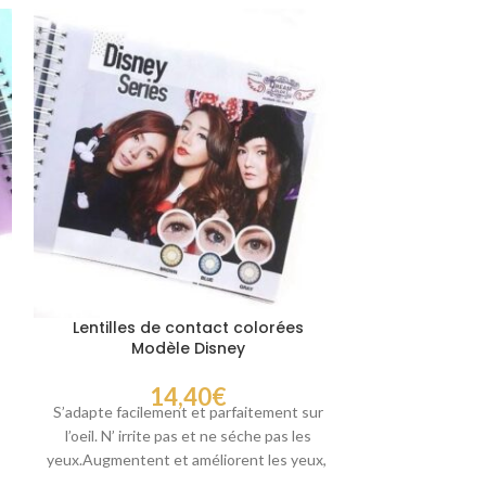
Lentilles de contact colorées
Lentilles 
Modèle Disney
Mo
14,40
€
S’adapte facilement et parfaitement sur
Nano-lentilles
l’oeil. N’ irrite pas et ne séche pas les
de la célèbre q
yeux.Augmentent et améliorent les yeux,
facilement et p
sans
irrit