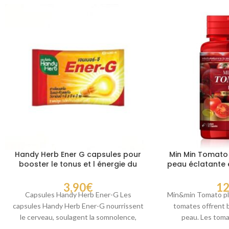
Handy Herb Ener G capsules pour
Min Min Tomato 
booster le tonus et l énergie du
peau éclatante e
corps au quotidien
au q
3,90
€
12
Capsules Handy Herb Ener-G Les
Min&min Tomato pl
capsules Handy Herb Ener-G nourrissent
tomates offrent b
le cerveau, soulagent la somnolence,
peau. Les toma
augmentent le tonus et l’intelligence,
lycop