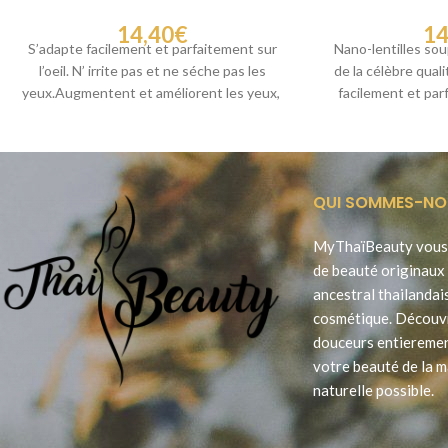
14,40
€
14
S’adapte facilement et parfaitement sur
Nano-lentilles so
l’oeil. N’ irrite pas et ne séche pas les
de la célèbre qual
yeux.Augmentent et améliorent les yeux,
facilement et parf
sans
irrite pa
QUI SOMMES-NO
MyThaïBeauty vous 
de beauté originaux 
ancestral thailandai
cosmétique. Découv
douceurs entieremen
votre beauté de la m
naturelle possible.