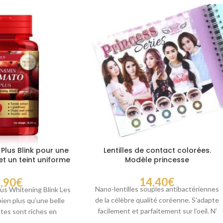
Plus Blink pour une
Lentilles de contact colorées.
t un teint uniforme
Modèle princesse
uotidien
14,40
€
,90
€
Nano-lentilles souples antibactériennes
us Whitening Blink Les
de la célèbre qualité coréenne. S’adapte
ien plus qu’une belle
facilement et parfaitement sur l’oeil. N’
tes sont riches en
irrite pas et ne séche
ène. Notre