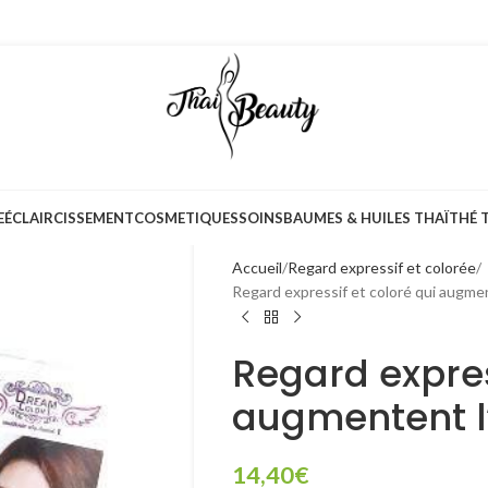
E
ÉCLAIRCISSEMENT
COSMETIQUES
SOINS
BAUMES & HUILES THAÏ
THÉ 
Accueil
Regard expressif et colorée
Regard expressif et coloré qui augmen
Regard expres
augmentent l
14,40
€