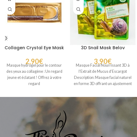
Collagen Crystal Eye Mask
3D Snail Mask Belov
2,90
€
3,90
€
Masque hydrogel pour le contour
Masque Facial Nourrissant 3D à
des yeux au collagène : Un regard
l’Extrait de Mucus d’Escargot
jeune et éclatant ! Offrez à votre
Description: Masque facial naturel
regard
en forme 3D offrant un ajustement
confortable