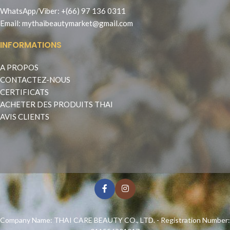
WhatsApp
/
Viber
:
+(66) 97 136 0311
Email:
mythaibeautymarket@gmail.com
INFORMATIONS
A PROPOS
CONTACTEZ-NOUS
CERTIFICATS
ACHETER DES PRODUITS THAI
AVIS CLIENTS
Company Name: THAI CARE BEAUTY CO., LTD. - Registration Number: