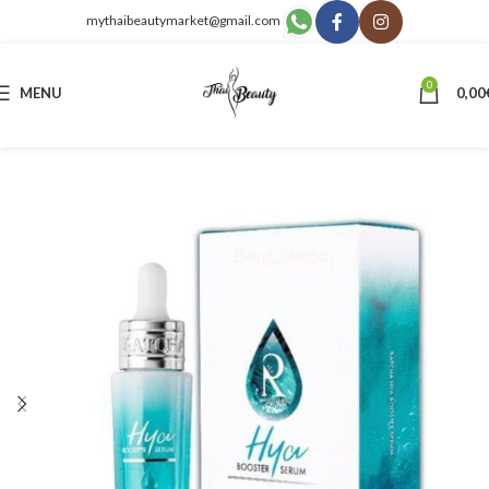
mythaibeautymarket@gmail.com
0
MENU
0,00