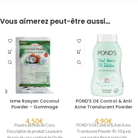
Vous aimerez peut-être aussi…
Isme Rasyan Coconut
POND’S Oil Control & Anti
Powder – Gommage
Acne Translucent Powder
Naturel à la Noix de Coco
– Poudre libre anti-
Visage & Corps 30 gr
brillance anti-acné
4,50
€
4,90
€
Poudre de Noix de Coco
POND’S Oil Control & Anti Acne
Description du produit: La poudre
Translucent Powder 45-50 g est
de noix de coco contient de l’huile
une poudre libre translucide