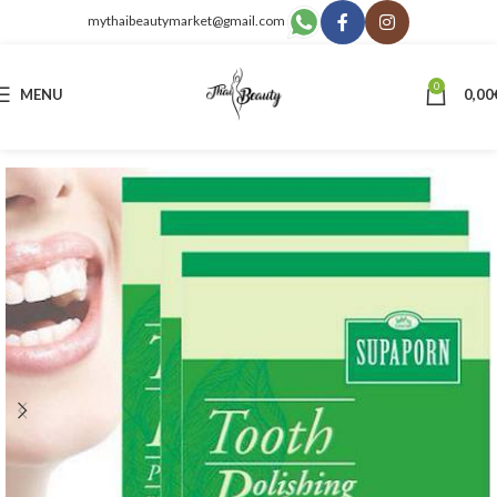
mythaibeautymarket@gmail.com
0
MENU
0,00