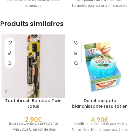
de noix de
formulée pour contrôler l’excès de
Produits similaires
Toothbrush Bamboo Twin
Dentifrice pate
Lotus
blanchissante resultat en
7 jours à base de plantes
2,90
€
4,90
€
Brosse à Dents Désinfectante
Dentifrice Thaïlandais aux Huiles
Twin Lotus Charbon de Bois
Naturelles : Blanchissez vos Dents