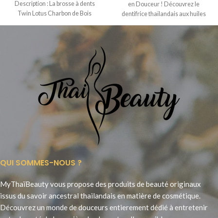
Description : La brosse à dents
en Douceur ! Découvrez le
Twin Lotus Charbon de Bois
dentifrice thaïlandais aux huiles
naturelles, un
QUI SOMMES-NOUS ?
MyThaïBeauty vous propose des produits de beauté originaux
issus du savoir ancestral thailandais en matière de cosmétique.
Découvrez un monde de douceurs entierement dédié à entretenir