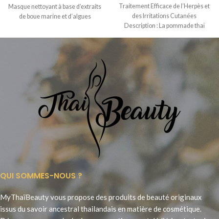
Traitement Efficace de l’Herpès et
Masque nettoyant à base d’extraits
des Irritations Cutanées
de boue marine et d’algues
Description : La pommade thaï
Payayor, fabriquée par
QUI SOMMES-NOUS ?
MyThaïBeauty vous propose des produits de beauté originaux
issus du savoir ancestral thailandais en matière de cosmétique.