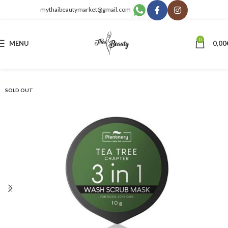
mythaibeautymarket@gmail.com
0
MENU
0,00
SOLD OUT