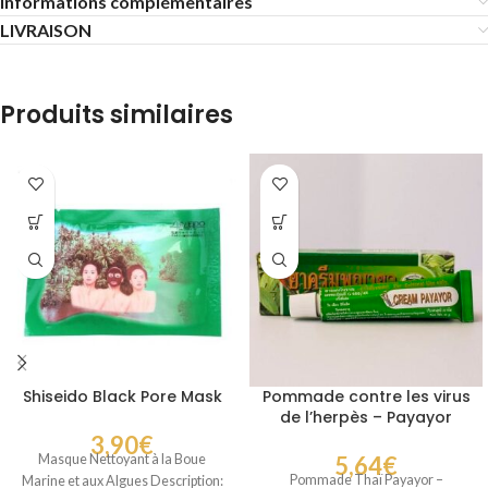
Informations complémentaires
LIVRAISON
Produits similaires
Shiseido Black Pore Mask
Pommade contre les virus
de l’herpès – Payayor
3,90
€
Masque Nettoyant à la Boue
5,64
€
Pommade Thaï Payayor –
Marine et aux Algues Description: