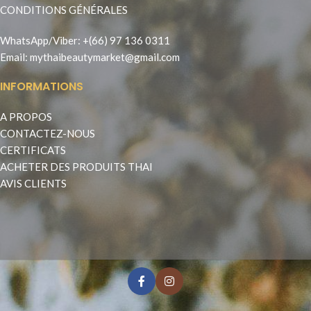
CONDITIONS GÉNÉRALES
WhatsApp
/
Viber
:
+(66) 97 136 0311
Email:
mythaibeautymarket@gmail.com
INFORMATIONS
A PROPOS
CONTACTEZ-NOUS
CERTIFICATS
ACHETER DES PRODUITS THAI
AVIS CLIENTS