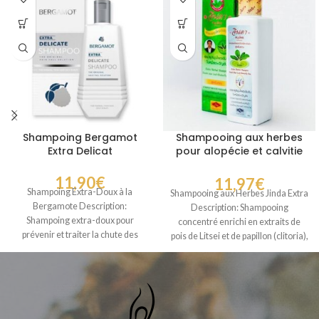
Shampoing Bergamot
Shampooing aux herbes
Extra Delicat
pour alopécie et calvitie
Jinda Herbal Shampoo
11,90
€
11,97
€
Shampoing Extra-Doux à la
Shampooing aux Herbes Jinda Extra
Bergamote Description:
Description: Shampooing
Shampoing extra-doux pour
concentré enrichi en extraits de
prévenir et traiter la chute des
pois de Litsei et de papillon (clitoria),
cheveux. Contient de l’huile de
idéal