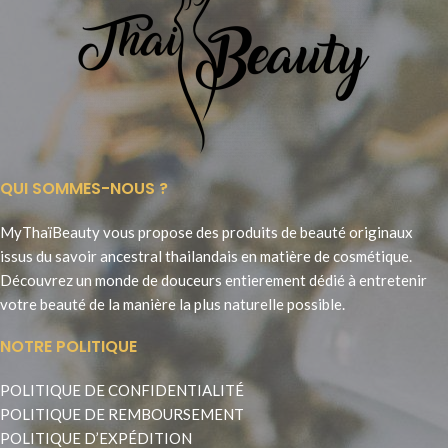
QUI SOMMES-NOUS ?
MyThaïBeauty vous propose des produits de beauté originaux
issus du savoir ancestral thailandais en matière de cosmétique.
Découvrez un monde de douceurs entierement dédié à entretenir
votre beauté de la manière la plus naturelle possible.
NOTRE POLITIQUE
POLITIQUE DE CONFIDENTIALITÉ
POLITIQUE DE REMBOURSEMENT
POLITIQUE D’EXPÉDITION