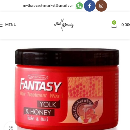
mythaibeautymarket@gmail.com
0
MENU
0,00
Click to enlarge