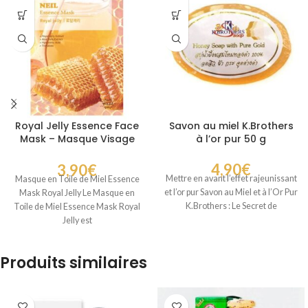
Royal Jelly Essence Face
Savon au miel K.Brothers
Mask – Masque Visage
à l’or pur 50 g
Hydratant à la Gelée
Royale et au Miel
4,90
€
3,90
€
Mettre en avant l’effet rajeunissant
Masque en Toile de Miel Essence
et l’or pur Savon au Miel et à l’Or Pur
Mask Royal Jelly Le Masque en
K.Brothers : Le Secret de
Toile de Miel Essence Mask Royal
Jelly est
Produits similaires