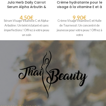
Jula Herb Daily Carrot
Crème hydratante pour le
Serum Alpha Arbutin &
visage à la vitamine E et à
Vitamin C
l’huile de tournesol AR
4,50
€
9,90
€
Sérum Visage Vitamine C et Alpha-
Crème Visage Vitamine E et Huile
Arbutine : Un teint éclatant et sans
de Tournesol : Un concentré de
imperfections ! Offrez à votre peau
jeunesse pour votre peau ! Offrez à
un soin
votre