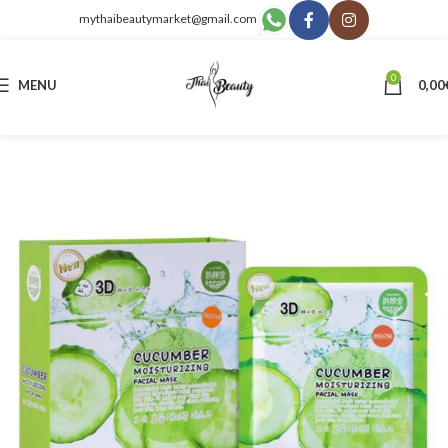
mythaibeautymarket@gmail.com
0
MENU
0,00