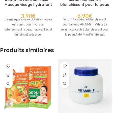
Masque visage hydratant
blanchissant pour la peau
au vin rouge et effet éclat
AHA Mimi White
3,90
€
6,90
€
Ce masque visage 3D au vin rouge
Sérum Concentré Blanchissant
est conçu pour hydrater
pour la Peau AHA Mimi White Le
intensément la peau, raviver l’éclat
sérum concentré blanchissant pour
du teint et préserver
la peau AHA Mimi White agit
Produits similaires