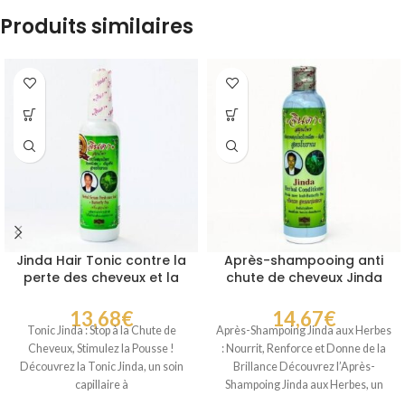
Produits similaires
Jinda Hair Tonic contre la
Après-shampooing anti
perte des cheveux et la
chute de cheveux Jinda
calvitie
Herbal Conditioner
13,68
€
14,67
€
Tonic Jinda : Stop à la Chute de
Après-Shampoing Jinda aux Herbes
Cheveux, Stimulez la Pousse !
: Nourrit, Renforce et Donne de la
Découvrez la Tonic Jinda, un soin
Brillance Découvrez l’Après-
capillaire à
Shampoing Jinda aux Herbes, un
soin capillaire