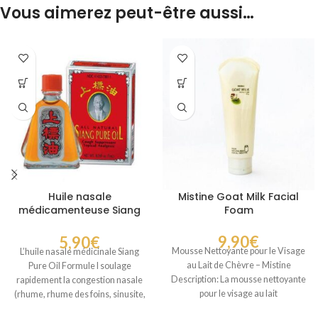
Vous aimerez peut-être aussi…
Huile nasale
Mistine Goat Milk Facial
médicamenteuse Siang
Foam
Pure Oil Formule I
9,90
€
5,90
€
Mousse Nettoyante pour le Visage
L’huile nasale médicinale Siang
au Lait de Chèvre – Mistine
Pure Oil Formule I soulage
Description: La mousse nettoyante
rapidement la congestion nasale
pour le visage au lait
(rhume, rhume des foins, sinusite,
etc.). Soulage