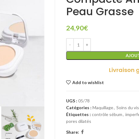
Peau Grasse
24,90
€
AJOUT
Livraison 
Add to wishlist
UGS :
05/78
Catégories :
Maquillage
,
Soins du vi
Étiquettes :
contrôle sébum
,
imperf
pores dilatés
Share: