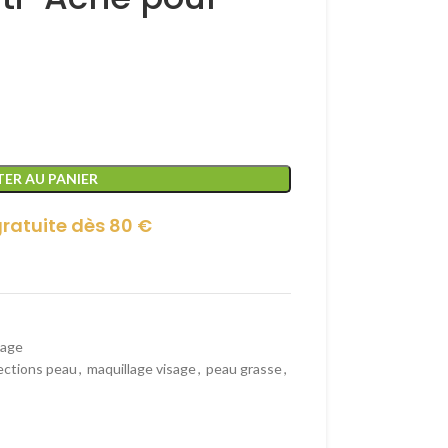
ER AU PANIER
gratuite dès 80 €
sage
ections peau
,
maquillage visage
,
peau grasse
,