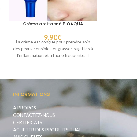
Crème anti-acné BIOAQUA
Mentholat
P
9,90
€
La crème est conçue pour prendre soin
Mentholatu
des peaux sensibles et grasses sujettes à
Combattez vos
l’inflammation et à l’acné fréquente. Il
peau nette ! 
C
INFORMATIONS
A PROPOS
CONTACTEZ-NOUS
CERTIFICATS
ACHETER DES PRODUITS THAI
AVIS CLIENTS