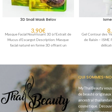
3D Snail Mask Belov
Isme
3,90
€
8
Masque Facial Nourrissant 3D à l’Extrait de
Gel Contour des Yeu
Mucus d’Escargot Description: Masque
de Raisin – ISME 
facial naturel en forme 3D offrant un
délica
ajustement confortable
QUI SOMMES-NO
MyThaïBeauty vous 
de beauté originaux 
ancestral thailandai
cosmétique. Découv
douceurs entieremen