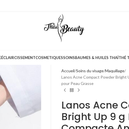
E
ÉCLAIRCISSEMENT
COSMETIQUES
SOINS
BAUMES & HUILES THAÏ
THÉ 
Accueil
Soins du visage
Maquillage
Lanos Acne Compact Powder Bright 
pour Peau Grasse
Lanos Acne 
Bright Up 9 
Compacte An