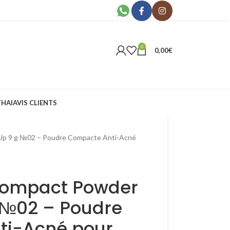
0
0,00
€
THAI
AVIS CLIENTS
Up 9 g №02 – Poudre Compacte Anti-Acné
Compact Powder
g №02 – Poudre
ti-Acné pour