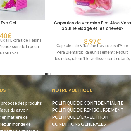
 Eye Gel
Capsules de vitamine E et Aloe Vera
pour le visage et les cheveux
,40
€
x à l’Extrait de Pépins
8,97
€
Capsules de Vitamine E avec Jus d’Aloe
Prenez soin de la peau
Vera Bienfaits: Rajeunissement: Réduit
te sous vos
les rides, ralentit le vieillissement cutané,
améliore l’élasticité. Blanchiment:
US ?
NOTRE POLITIQUE
propose des produits
POLITIQUE DE CONFIDENTIALITÉ
issus du savoir
POLITIQUE DE REMBOURSEMENT
s en matière de
POLITIQUE D’EXPÉDITION
rez un monde de
CONDITIONS GÉNÉRALES
t dédié à entretenir