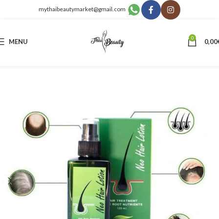
mythaibeautymarket@gmail.com
0
MENU
0,00