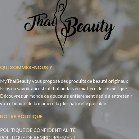
QUI SOMMES-NOUS ?
MyThaïBeauty vous propose des produits de beauté originaux
issus du savoir ancestral thailandais en matière de cosmétique.
Découvrez un monde de douceurs entierement dédié à entretenir
votre beauté de la manière la plus naturelle possible.
NOTRE POLITIQUE
POLITIQUE DE CONFIDENTIALITÉ
POLITIQUE DE REMBOURSEMENT