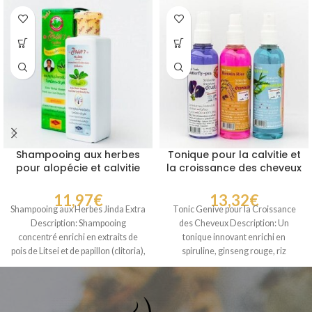
Shampooing aux herbes
Tonique pour la calvitie et
pour alopécie et calvitie
la croissance des cheveux
Jinda Herbal Shampoo
intensifs – Genive Hair
Tonic
11,97
€
13,32
€
Shampooing aux Herbes Jinda Extra
Tonic Genive pour la Croissance
Description: Shampooing
des Cheveux Description: Un
concentré enrichi en extraits de
tonique innovant enrichi en
pois de Litsei et de papillon (clitoria),
spiruline, ginseng rouge, riz
idéal
sauvage, agrumes et