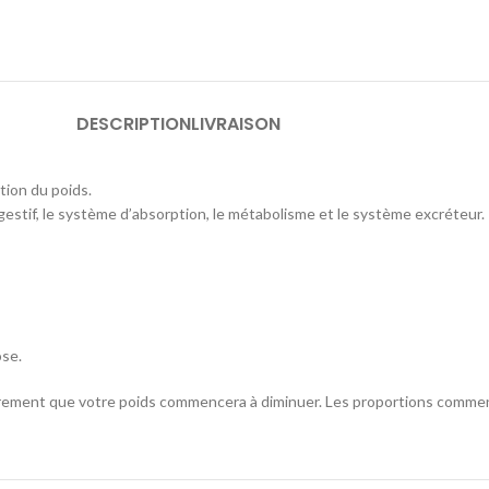
DESCRIPTION
LIVRAISON
tion du poids.
igestif, le système d’absorption, le métabolisme et le système excréteur.
ose.
lairement que votre poids commencera à diminuer. Les proportions comme