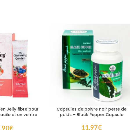
n Jelly fibre pour
Capsules de poivre noir perte de
acile et un ventre
poids – Black Pepper Capsule
s léger
11,97
€
,90
€