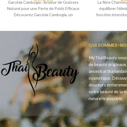
Garcinia Cambogia : Brûleur de Graisses
La fibre Charmin
Naturel pour une Perte de Poids Efficace
équilibrer l’élim
Découvrez Garcinia Cambogia, un
fonction intestin
complément alimentaire naturel
fonction
QUI SOMMES-NO
MyThaïBeauty vous 
de beauté originaux 
ancestral thailandai
cosmétique. Découv
douceurs entieremen
votre beauté de la m
naturelle possible.