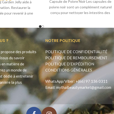
Capsule de Poivre Noir Les capsules de
g Garden Jelly aide à
poivre noir sont un complément naturel
ination. Restaurer la
conçu pour nettoyer les intestins des
ale pour revenir à une
toxines,
 normale. Il
US ?
NOTRE POLITIQUE
propose des produits
POLITIQUE DE CONFIDENTIALITÉ
issus du savoir
POLITIQUE DE REMBOURSEMENT
s en matière de
POLITIQUE D’EXPÉDITION
rez un monde de
CONDITIONS GÉNÉRALES
t dédié à entretenir
WhatsApp
/
Viber
:
+(66) 97 136 0311
anière la plus
Email:
mythaibeautymarket@gmail.com