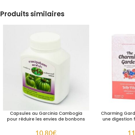
Produits similaires
Capsules au Garcinia Cambogia
Charming Garde
pour réduire les envies de bonbons
une digestion f
et les glucides
plu
10,80
€
11