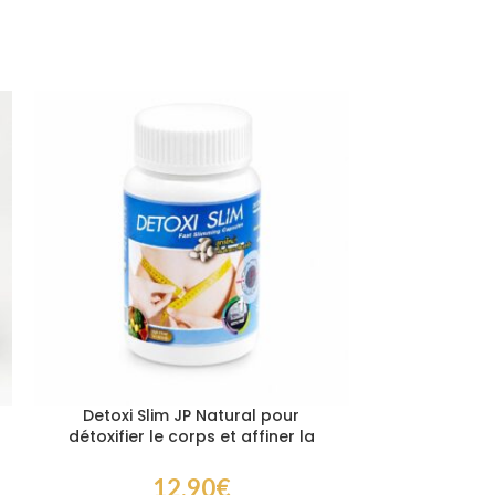
Bloqueur de
Detoxi Slim JP Natural pour
régime p
détoxifier le corps et affiner la
silhouette naturellement
12,90
€