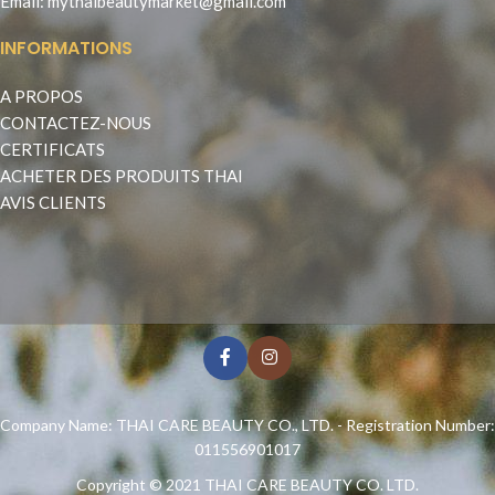
Email:
mythaibeautymarket@gmail.com
INFORMATIONS
A PROPOS
CONTACTEZ-NOUS
CERTIFICATS
ACHETER DES PRODUITS THAI
AVIS CLIENTS
Company Name: THAI CARE BEAUTY CO., LTD. - Registration Number:
011556901017
Copyright © 2021
THAI CARE BEAUTY CO. LTD.