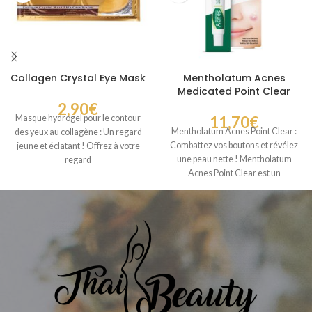
Collagen Crystal Eye Mask
Mentholatum Acnes
Medicated Point Clear
2,90
€
Masque hydrogel pour le contour
11,70
€
Mentholatum Acnes Point Clear :
des yeux au collagène : Un regard
Combattez vos boutons et révélez
jeune et éclatant ! Offrez à votre
une peau nette ! Mentholatum
regard
Acnes Point Clear est un