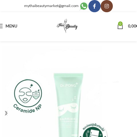
mythaibeautymarket@gmail.com
0
MENU
0,00