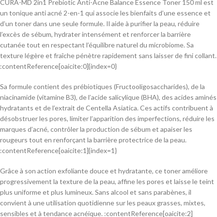
CURA-MD 2in1 Prebiotic Anti-Acne Balance Essence Toner 150 ml est
un tonique anti acné 2-en-1 qui associe les bienfaits d’une essence et
d’un toner dans une seule formule. Il aide à purifier la peau, réduire
l’excès de sébum, hydrater intensément et renforcer la barrière
cutanée tout en respectant l’équilibre naturel du microbiome. Sa
texture légère et fraîche pénètre rapidement sans laisser de fini collant.
:contentReference[oaicite:0]{index=0}
Sa formule contient des prébiotiques (Fructooligosaccharides), de la
niacinamide (vitamine B3), de l’acide salicylique (BHA), des acides aminés
hydratants et de l’extrait de Centella Asiatica. Ces actifs contribuent à
désobstruer les pores, limiter l’apparition des imperfections, réduire les
marques d’acné, contrôler la production de sébum et apaiser les
rougeurs tout en renforçant la barrière protectrice de la peau.
:contentReference[oaicite:1]{index=1}
Grâce à son action exfoliante douce et hydratante, ce toner améliore
progressivement la texture de la peau, affine les pores et laisse le teint
plus uniforme et plus lumineux. Sans alcool et sans parabènes, il
convient à une utilisation quotidienne sur les peaux grasses, mixtes,
sensibles et à tendance acnéique. :contentReference[oaicite:2]