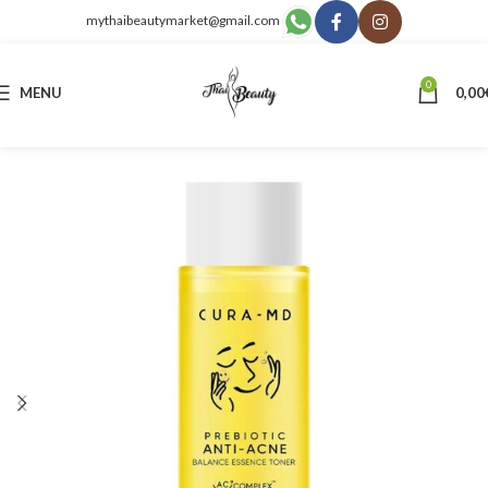
mythaibeautymarket@gmail.com
0
MENU
0,00