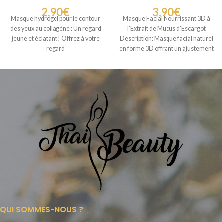
2,90
€
3,90
€
Masque hydrogel pour le contour
Masque Facial Nourrissant 3D à
des yeux au collagène : Un regard
l’Extrait de Mucus d’Escargot
jeune et éclatant ! Offrez à votre
Description: Masque facial naturel
regard
en forme 3D offrant un ajustement
confortable
QUI SOMMES-NOUS ?