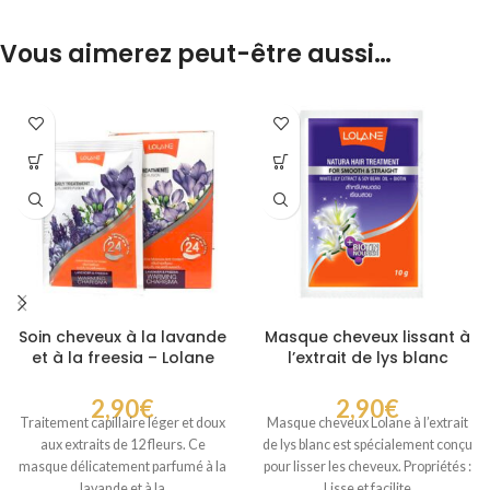
Vous aimerez peut-être aussi…
Soin cheveux à la lavande
Masque cheveux lissant à
et à la freesia – Lolane
l’extrait de lys blanc
Hair Mask hydratant et
Lolane Hair Mask – Soin
réparateur
lissant et anti-frisottis
2,90
€
2,90
€
Traitement capillaire léger et doux
Masque cheveux Lolane à l’extrait
aux extraits de 12 fleurs. Ce
de lys blanc est spécialement conçu
masque délicatement parfumé à la
pour lisser les cheveux. Propriétés :
lavande et à la
Lisse et facilite