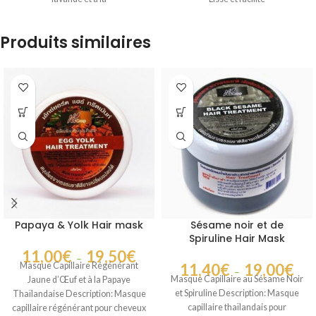
Produits similaires
Papaya & Yolk Hair mask
Sésame noir et de
Spiruline Hair Mask
11,00
€
19,50
€
–
Masque Capillaire Régénérant
11,40
€
19,00
€
–
Masque Capillaire au Sésame Noir
Jaune d’Œuf et à la Papaye
et Spiruline Description: Masque
Thaïlandaise Description: Masque
capillaire thaïlandais pour
capillaire régénérant pour cheveux