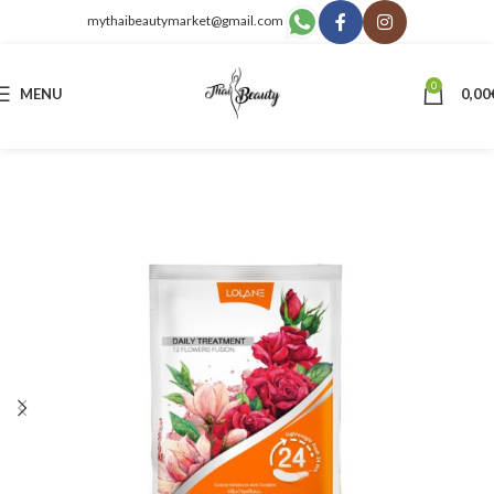
mythaibeautymarket@gmail.com
0
MENU
0,00