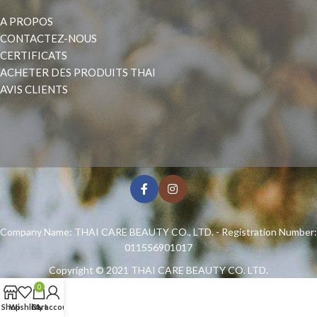
A PROPOS
CONTACTEZ-NOUS
CERTIFICATS
ACHETER DES PRODUITS THAI
AVIS CLIENTS
Company Name: THAI CARE BEAUTY CO., LTD. - Registration Number:
011556901017
Copyright © 2021
THAI CARE BEAUTY CO. LTD.
0
Shop
Wishlist
Cart
My account