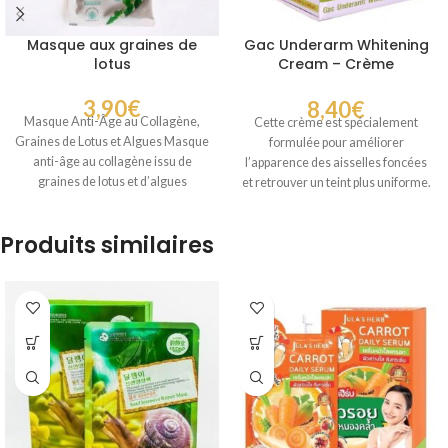
Masque aux graines de
Gac Underarm Whitening
lotus
Cream – Crème
éclaircissante pour les
aisselles
3,90
€
8,40
€
Masque Anti-Âge au Collagène,
Cette crème est spécialement
Graines de Lotus et Algues Masque
formulée pour améliorer
anti-âge au collagène issu de
l’apparence des aisselles foncées
graines de lotus et d’algues
et retrouver un teint plus uniforme.
Sa texture légère
Produits similaires