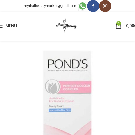
mythaibeautymarket@gmail.com
0
MENU
0,00