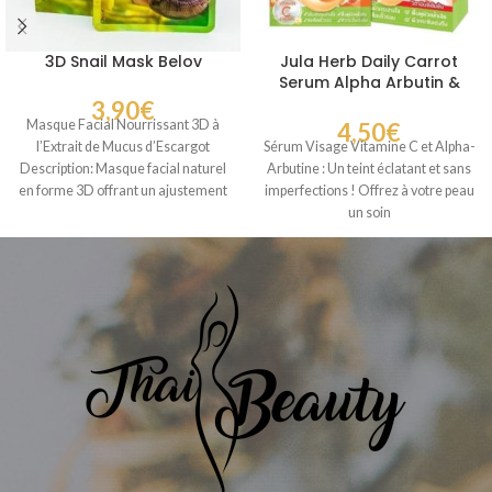
3D Snail Mask Belov
Jula Herb Daily Carrot
Serum Alpha Arbutin &
Vitamin C
3,90
€
Masque Facial Nourrissant 3D à
4,50
€
l’Extrait de Mucus d’Escargot
Sérum Visage Vitamine C et Alpha-
Description: Masque facial naturel
Arbutine : Un teint éclatant et sans
en forme 3D offrant un ajustement
imperfections ! Offrez à votre peau
confortable
un soin