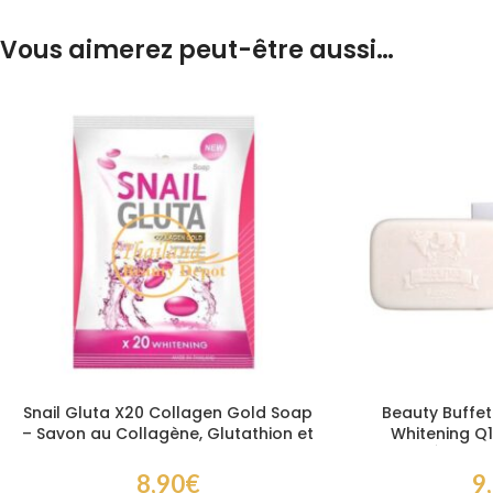
Vous aimerez peut-être aussi…
Snail Gluta X20 Collagen Gold Soap
Beauty Buffet 
– Savon au Collagène, Glutathion et
Whitening Q
Mucine d’Escargot 80 g
Éclairci
8,90
€
9