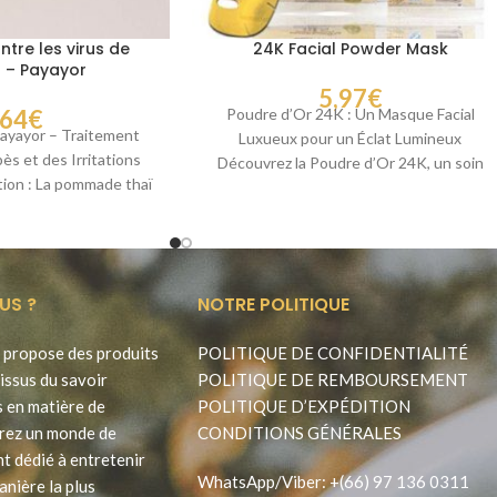
re les virus de
24K Facial Powder Mask
s – Payayor
5,97
€
,64
€
Poudre d’Or 24K : Un Masque Facial
yayor – Traitement
Luxueux pour un Éclat Lumineux
pès et des Irritations
Découvrez la Poudre d’Or 24K, un soin
ion : La pommade thaï
d’exception
fabriquée par
US ?
NOTRE POLITIQUE
propose des produits
POLITIQUE DE CONFIDENTIALITÉ
issus du savoir
POLITIQUE DE REMBOURSEMENT
s en matière de
POLITIQUE D’EXPÉDITION
rez un monde de
CONDITIONS GÉNÉRALES
t dédié à entretenir
WhatsApp
/
Viber
:
+(66) 97 136 0311
anière la plus