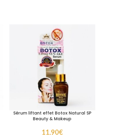
Sérum liftant effet Botox Natural SP
Fitne Coffee 
Beauty & Makeup
Collagen 1
éclatante et
11,90
€