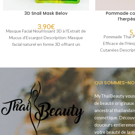
3D Snail Mask Belov
Pommade cont
l’herpè
3,90
€
Masque Facial Nourrissant 3D à l’Extrait de
5
Pommade Thaï Pa
Mucus d’Escargot Description: Masque
Efficace de l’Her
facial naturel en forme 3D offrant un
Cutanées Descript
ajustement confortable
Payayor, 
QUI SOMMES-NO
MyThaïBeauty vous 
de beauté originaux 
ancestral thailandai
cosmétique. Découv
douceurs entieremen
votre beauté de la m