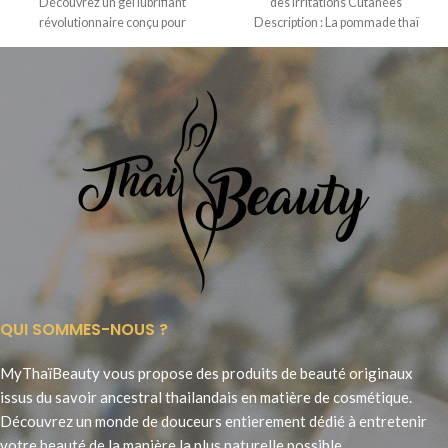
Découvrez un gel lubrifiant
des Irritations Cutanées
révolutionnaire conçu pour
Description : La pommade thaï
stimuler intensément l’excitation
Payayor, fabriquée par
féminine et
QUI SOMMES-NOUS ?
MyThaïBeauty vous propose des produits de beauté originaux
issus du savoir ancestral thailandais en matière de cosmétique.
Découvrez un monde de douceurs entierement dédié à entretenir
votre beauté de la manière la plus naturelle possible.