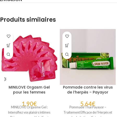
Produits similaires
MINILOVE Orgasm Gel
Pommade contre les virus
pour les femmes
de l’herpès – Payayor
1,90
€
5,64
€
MINILOVE Orgasme Gel :
Pommade Thaï Payayor –
Intensifiez vos plaisirs intimes
Traitement Efficace de l’Herpès et