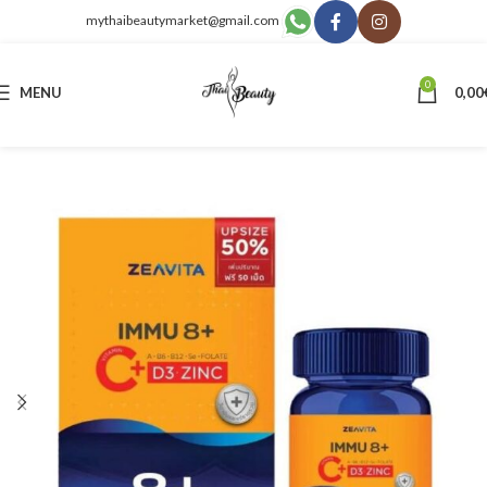
mythaibeautymarket@gmail.com
0
MENU
0,00