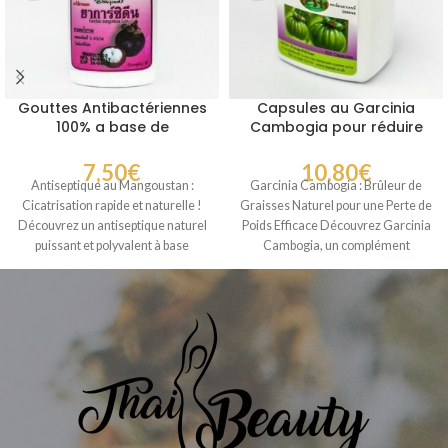
Gouttes Antibactériennes
Capsules au Garcinia
100% a base de
Cambogia pour réduire
mangoustan cicatrisant
les envies de bonbons et
les glucides
7,50
€
10,80
€
Antiseptique au Mangoustan :
Garcinia Cambogia : Brûleur de
Cicatrisation rapide et naturelle !
Graisses Naturel pour une Perte de
Découvrez un antiseptique naturel
Poids Efficace Découvrez Garcinia
puissant et polyvalent à base
Cambogia, un complément
d’extrait de
alimentaire naturel