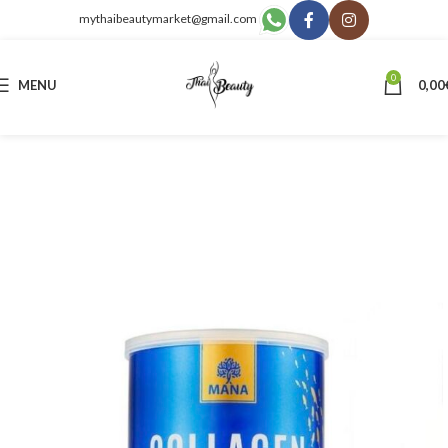
mythaibeautymarket@gmail.com
0
MENU
0,00