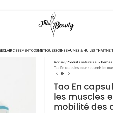
E
ÉCLAIRCISSEMENT
COSMETIQUES
SOINS
BAUMES & HUILES THAÏ
THÉ 
Accueil
Produits naturels aux herbes
Tao En capsules pour soutenir les musc
Tao En capsul
les muscles e
mobilité des 