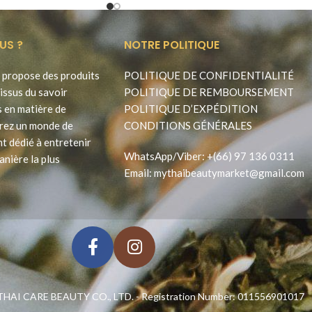
US ?
NOTRE POLITIQUE
propose des produits
POLITIQUE DE CONFIDENTIALITÉ
issus du savoir
POLITIQUE DE REMBOURSEMENT
s en matière de
POLITIQUE D’EXPÉDITION
rez un monde de
CONDITIONS GÉNÉRALES
t dédié à entretenir
WhatsApp
/
Viber
:
+(66) 97 136 0311
anière la plus
Email:
mythaibeautymarket@gmail.com
HAI CARE BEAUTY CO., LTD. - Registration Number: 011556901017