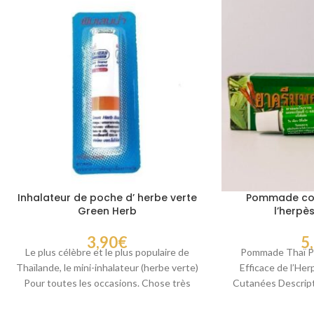
Inhalateur de poche d’ herbe verte
Pommade cont
Green Herb
l’herpè
3,90
€
5
Le plus célèbre et le plus populaire de
Pommade Thaï Pa
Thaïlande, le mini-inhalateur (herbe verte)
Efficace de l’Her
Pour toutes les occasions. Chose très
Cutanées Descript
utile,
Payayor, 