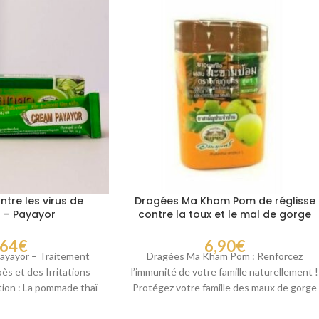
re les virus de
Dragées Ma Kham Pom de réglisse
s – Payayor
contre la toux et le mal de gorge
,64
€
6,90
€
yayor – Traitement
Dragées Ma Kham Pom : Renforcez
pès et des Irritations
l’immunité de votre famille naturellement !
ion : La pommade thaï
Protégez votre famille des maux de gorge
fabriquée par
et