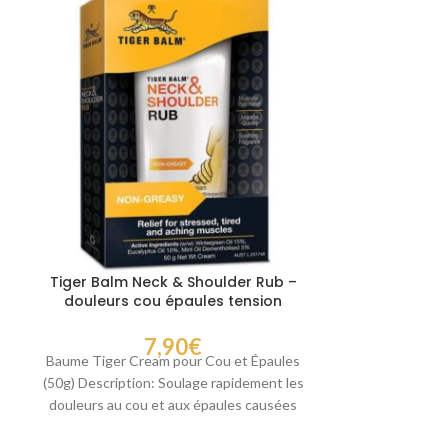
Tiger Balm Neck & Shoulder Rub –
Capsules a
douleurs cou épaules tension
pour réduire
musculaire
et 
7,90
€
Baume Tiger Cream pour Cou et Épaules
Garcinia Cambo
(50g) Description: Soulage rapidement les
Naturel pour un
douleurs au cou et aux épaules causées
Découvrez 
par
complément