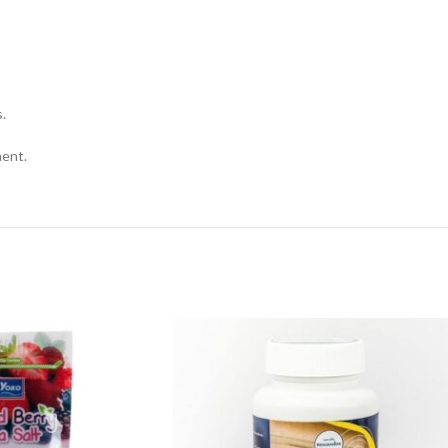
s.
ment.