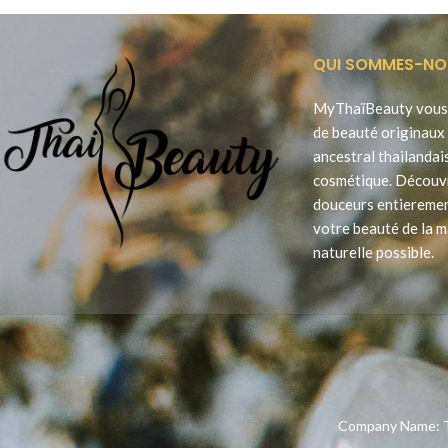
QUI SOMMES-NO
MyThaïBeauty vous 
de beauté originaux 
ancestral thailandai
cosmétique. Découv
douceurs entieremen
votre beauté de la m
naturelle possible.
Company Name: T