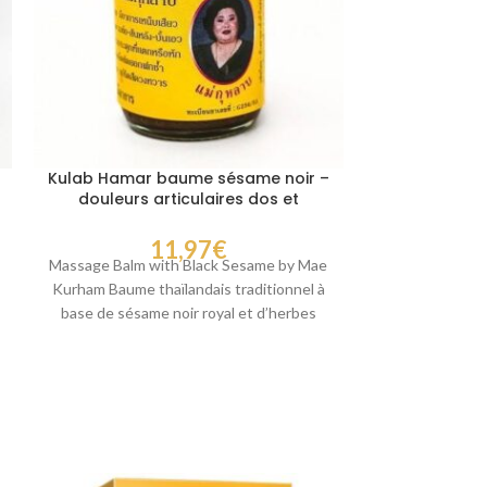
Kulab Hamar baume sésame noir –
Crème de tra
douleurs articulaires dos et
pour les ar
circulation 50 gr
11,97
€
Massage Balm with Black Sesame by Mae
Crème Médicina
Kurham Baume thaïlandais traditionnel à
– 150g Descrip
base de sésame noir royal et d’herbes
médicinale de
thaïlandaises