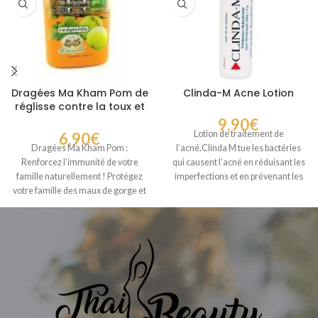
Dragées Ma Kham Pom de
Clinda-M Acne Lotion
réglisse contre la toux et
le mal de gorge
9,90
€
Lotion de traitement de
6,90
€
l’acné.Clinda M tue les bactéries
Dragées Ma Kham Pom :
qui causent l’acné en réduisant les
Renforcez l’immunité de votre
imperfections et en prévenant les
famille naturellement ! Protégez
votre famille des maux de gorge et