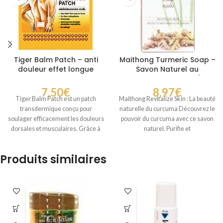
Tiger Balm Patch – anti
Maithong Turmeric Soap –
douleur effet longue
Savon Naturel au
durée 2x10x14 cm
Curcuma Purifiant et Éclat
100 g
7,50
€
8,97
€
Tiger Balm Patch est un patch
Maithong Revitalize Skin : La beauté
transdermique conçu pour
naturelle du curcuma Découvrez le
soulager efficacement les douleurs
pouvoir du curcuma avec ce savon
dorsales et musculaires. Grâce à
naturel. Purifie et
son système
Produits similaires