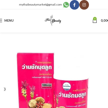
mythaibeautymarket@gmail.com
0
MENU
0,00