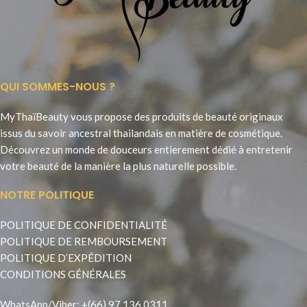
QUI SOMMES-NOUS ?
MyThaïBeauty vous propose des produits de beauté originaux
issus du savoir ancestral thailandais en matière de cosmétique.
Découvrez un monde de douceurs entierement dédié à entretenir
votre beauté de la manière la plus naturelle possible.
NOTRE POLITIQUE
POLITIQUE DE CONFIDENTIALITÉ
POLITIQUE DE REMBOURSEMENT
POLITIQUE D’EXPÉDITION
CONDITIONS GÉNÉRALES
WhatsApp
/
Viber
:
+(66) 97 136 0311