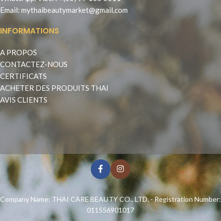
Email:
mythaibeautymarket@gmail.com
INFORMATIONS
A PROPOS
CONTACTEZ-NOUS
CERTIFICATS
ACHETER DES PRODUITS THAI
AVIS CLIENTS
Company Name: THAI CARE BEAUTY CO., LTD. - Registration Number:
011556901017