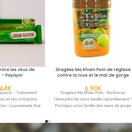
re les virus de
Dragées Ma Kham Pom de réglisse
s – Payayor
contre la toux et le mal de gorge
,64
€
6,90
€
yayor – Traitement
Dragées Ma Kham Pom : Renforcez
pès et des Irritations
l’immunité de votre famille naturellement !
ion : La pommade thaï
Protégez votre famille des maux de gorge
fabriquée par
et