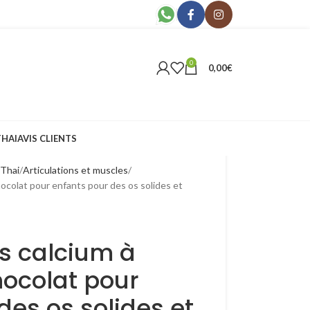
0
0,00
€
THAI
AVIS CLIENTS
 Thai
Articulations et muscles
ocolat pour enfants pour des os solides et
s calcium à
ocolat pour
des os solides et