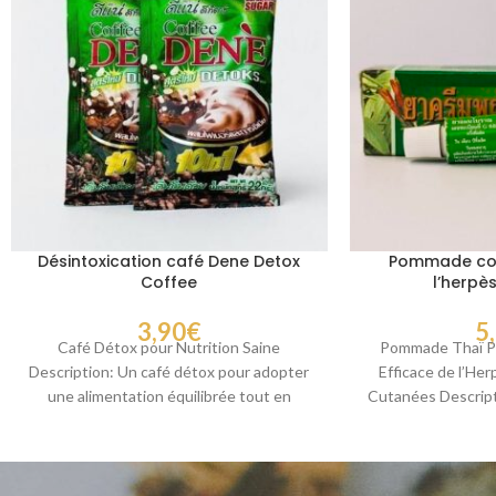
Désintoxication café Dene Detox
Pommade cont
Coffee
l’herpè
3,90
€
5
Café Détox pour Nutrition Saine
Pommade Thaï Pa
Description: Un café détox pour adopter
Efficace de l’Her
une alimentation équilibrée tout en
Cutanées Descript
savourant votre boisson préférée.
Payayor, 