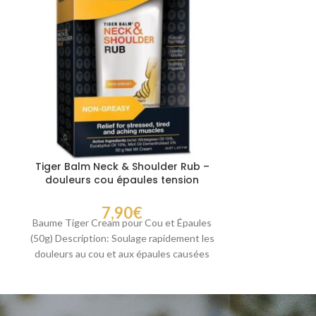
Tiger Balm Neck & Shoulder Rub –
Capsules a
douleurs cou épaules tension
pour réduire
musculaire
et 
7,90
€
Baume Tiger Cream pour Cou et Épaules
Garcinia Cambo
(50g) Description: Soulage rapidement les
Naturel pour un
douleurs au cou et aux épaules causées
Découvrez 
par
complément