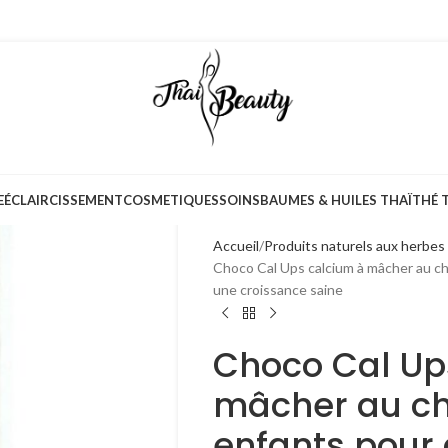
E
ÉCLAIRCISSEMENT
COSMETIQUES
SOINS
BAUMES & HUILES THAÏ
THÉ 
Accueil
Produits naturels aux herbes
Choco Cal Ups calcium à mâcher au ch
une croissance saine
Choco Cal Up
mâcher au ch
enfants pour 