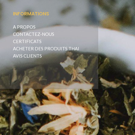
INFORMATIONS
A PROPOS
CONTACTEZ-NOUS
CERTIFICATS
ACHETER DES PRODUITS THAI
AVIS CLIENTS