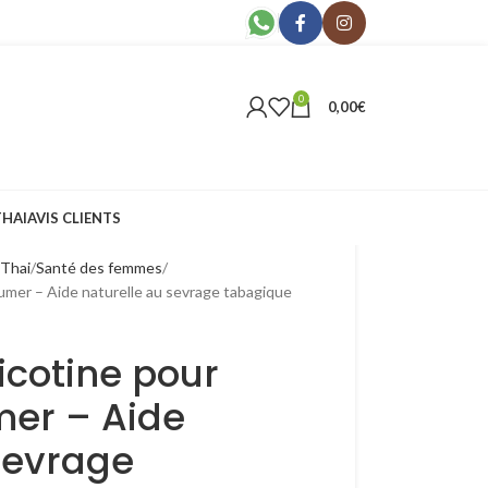
0
0,00
€
THAI
AVIS CLIENTS
 Thai
Santé des femmes
fumer – Aide naturelle au sevrage tabagique
icotine pour
mer – Aide
sevrage