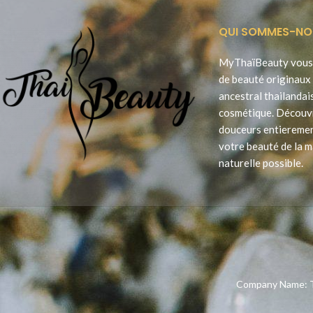
QUI SOMMES-NO
MyThaïBeauty vous 
de beauté originaux 
ancestral thailandai
cosmétique. Découv
douceurs entieremen
votre beauté de la m
naturelle possible.
Company Name: T