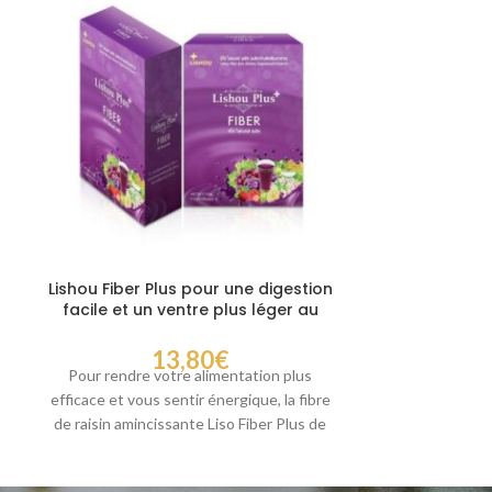
Lishou Fiber Plus pour une digestion
Wink White 
facile et un ventre plus léger au
bla
quotidien
13,80
€
WINK WHITE Vit
Pour rendre votre alimentation plus
C. Prévient le
efficace et vous sentir énergique, la fibre
brunes, réduit
de raisin amincissante Liso Fiber Plus de
Lishou