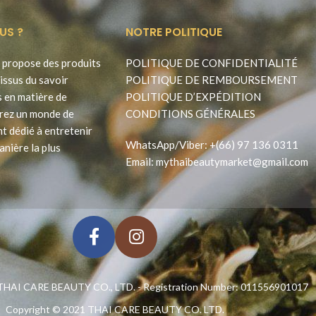
US ?
NOTRE POLITIQUE
propose des produits
POLITIQUE DE CONFIDENTIALITÉ
issus du savoir
POLITIQUE DE REMBOURSEMENT
s en matière de
POLITIQUE D’EXPÉDITION
rez un monde de
CONDITIONS GÉNÉRALES
t dédié à entretenir
WhatsApp
/
Viber
:
+(66) 97 136 0311
anière la plus
Email:
mythaibeautymarket@gmail.com
HAI CARE BEAUTY CO., LTD. - Registration Number: 011556901017
Copyright © 2021
THAI CARE BEAUTY CO. LTD.