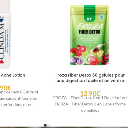
 Acne Lotion
Froza Fiber Detox 60 gélules pour
une digestion facile et un ventre
plus léger
,90
€
ent de l’acné.Clinda M
12,90
€
FROZA – Fiber Detox 2 en 1 Description :
 qui causent l’acné en
FROZA – Fiber Detox 2 en 1 sous forme
imperfections et en
de gélules
enant les