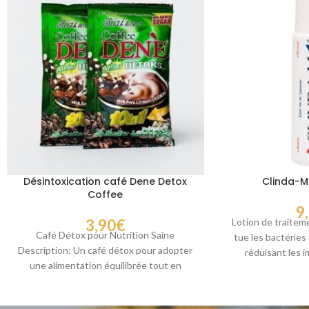
Désintoxication café Dene Detox
Clinda-M
Coffee
9
3,90
€
Lotion de traitem
Café Détox pour Nutrition Saine
tue les bactéries
Description: Un café détox pour adopter
réduisant les 
une alimentation équilibrée tout en
prév
savourant votre boisson préférée.