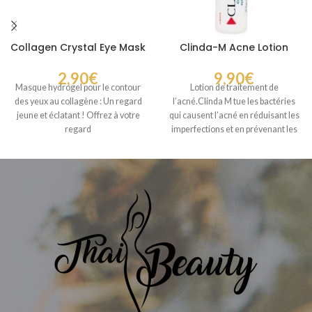
Collagen Crystal Eye Mask
Clinda-M Acne Lotion
2,90
€
9,90
€
Masque hydrogel pour le contour
Lotion de traitement de
des yeux au collagène : Un regard
l’acné.Clinda M tue les bactéries
jeune et éclatant ! Offrez à votre
qui causent l’acné en réduisant les
regard
imperfections et en prévenant les