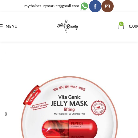
mythaibeautymarket@gmail.com
0
MENU
0,00