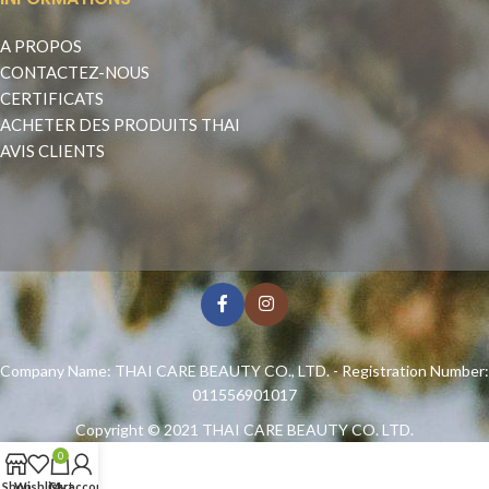
A PROPOS
CONTACTEZ-NOUS
CERTIFICATS
ACHETER DES PRODUITS THAI
AVIS CLIENTS
Company Name: THAI CARE BEAUTY CO., LTD. - Registration Number:
011556901017
Copyright © 2021
THAI CARE BEAUTY CO. LTD.
0
Shop
Wishlist
Cart
My account