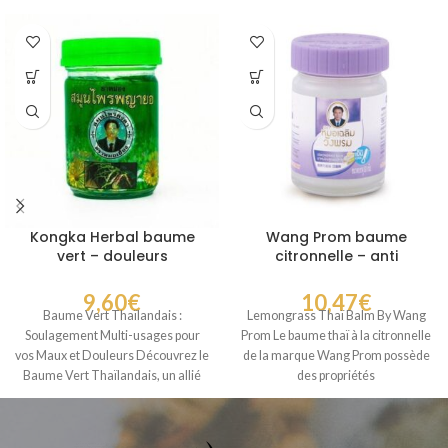
Kongka Herbal baume
Wang Prom baume
vert – douleurs
citronnelle – anti
musculaires
moustique
démangeaisons et
9,60
€
10,47
€
douleurs
Baume Vert Thaïlandais :
Lemongrass Thaï Balm By Wang
Soulagement Multi-usages pour
Prom Le baume thaï à la citronnelle
vos Maux et Douleurs Découvrez le
de la marque Wang Prom possède
Baume Vert Thaïlandais, un allié
des propriétés
précieux pour