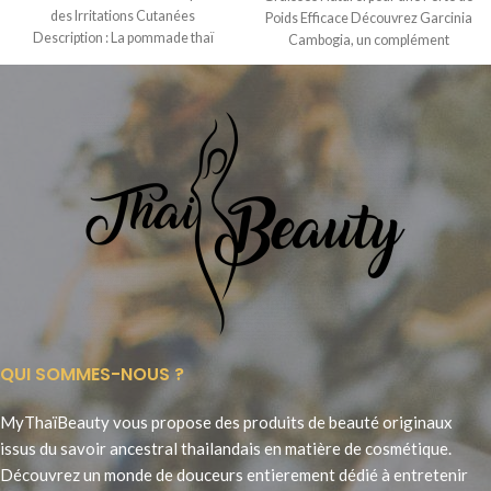
des Irritations Cutanées
Poids Efficace Découvrez Garcinia
Description : La pommade thaï
Cambogia, un complément
Payayor, fabriquée par
alimentaire naturel
QUI SOMMES-NOUS ?
MyThaïBeauty vous propose des produits de beauté originaux
issus du savoir ancestral thailandais en matière de cosmétique.
Découvrez un monde de douceurs entierement dédié à entretenir