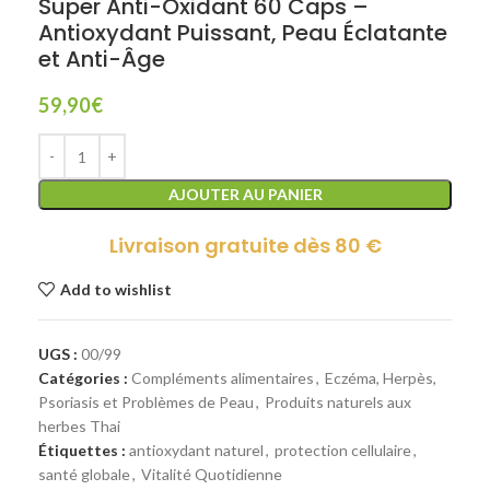
Super Anti-Oxidant 60 Caps –
Antioxydant Puissant, Peau Éclatante
et Anti-Âge
59,90
€
AJOUTER AU PANIER
Livraison gratuite dès 80 €
Add to wishlist
UGS :
00/99
Catégories :
Compléments alimentaires
,
Eczéma, Herpès,
Psoriasis et Problèmes de Peau
,
Produits naturels aux
herbes Thai
Étiquettes :
antioxydant naturel
,
protection cellulaire
,
santé globale
,
Vitalité Quotidienne