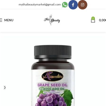
mythaibeautymarket@gmail.com
0
MENU
0,00