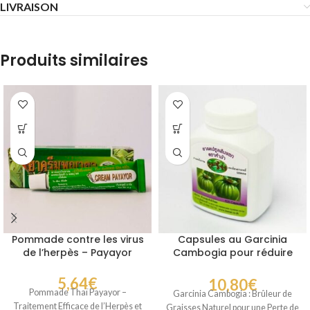
LIVRAISON
Produits similaires
Pommade contre les virus
Capsules au Garcinia
de l’herpès – Payayor
Cambogia pour réduire
les envies de bonbons et
les glucides
5,64
€
10,80
€
Pommade Thaï Payayor –
Garcinia Cambogia : Brûleur de
Traitement Efficace de l’Herpès et
Graisses Naturel pour une Perte de