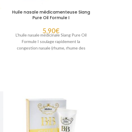
Huile nasale médicamenteuse Siang
Banna
Pure Oil Formule I
5,90
€
Masque Peel-
L’huile nasale médicinale Siang Pure Oil
Masque pour le 
Formule I soulage rapidement la
de fruits
congestion nasale (rhume, rhume des
cicatrisantes e
foins, sinusite, etc.). Soulage