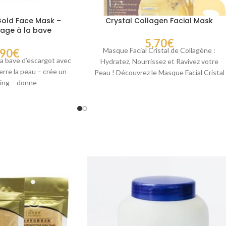
Gold Face Mask –
Crystal Collagen Facial Mask
age à la bave
ot et à l’or
5,70
€
Masque Facial Cristal de Collagène :
,90
€
la bave d’escargot avec
Hydratez, Nourrissez et Ravivez votre
erre la peau – crée un
Peau ! Découvrez le Masque Facial Cristal
fting – donne
de Collagène,