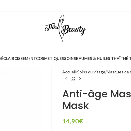
E
ÉCLAIRCISSEMENT
COSMETIQUES
SOINS
BAUMES & HUILES THAÏ
THÉ 
Accueil
Soins du visage
Masques de 
Anti-âge Mas
Mask
14,90
€