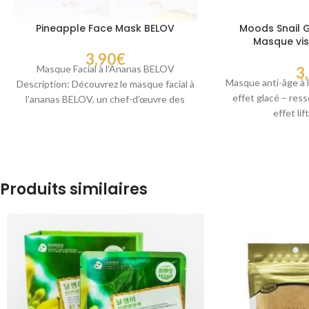
Pineapple Face Mask BELOV
Moods Snail 
Masque vis
d’escarg
3,90
€
Masque Facial à l’Ananas BELOV
3
Masque anti-âge à 
Description: Découvrez le masque facial à
effet glacé – ress
l’ananas BELOV, un chef-d’œuvre des
effet li
cosmétologues orientaux. Enrichi en
Produits similaires