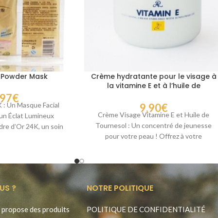
l Powder Mask
Crème hydratante pour le visage à
la vitamine E et à l’huile de
tournesol AR
,97
€
 : Un Masque Facial
9,90
€
Crème Visage Vitamine E et Huile de
un Éclat Lumineux
Tournesol : Un concentré de jeunesse
dre d’Or 24K, un soin
pour votre peau ! Offrez à votre
xception
US ?
NOTRE POLITIQUE
propose des produits
POLITIQUE DE CONFIDENTIALITÉ