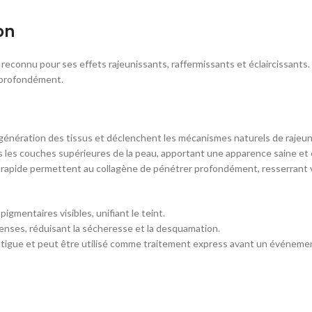
on
 reconnu pour ses effets rajeunissants, raffermissants et éclaircissants
t profondément.
régénération des tissus et déclenchent les mécanismes naturels de rajeu
ns les couches supérieures de la peau, apportant une apparence saine et 
 rapide permettent au collagène de pénétrer profondément, resserrant v
gmentaires visibles, unifiant le teint.
tenses, réduisant la sécheresse et la desquamation.
 fatigue et peut être utilisé comme traitement express avant un événeme