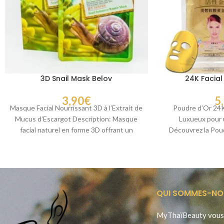
3D Snail Mask Belov
24K Facia
3,90
€
5
Masque Facial Nourrissant 3D à l’Extrait de
Poudre d’Or 24K
Mucus d’Escargot Description: Masque
Luxueux pour 
facial naturel en forme 3D offrant un
Découvrez la Pou
ajustement confortable
d’e
QUI SOMMES-NO
MyThaïBeauty vous 