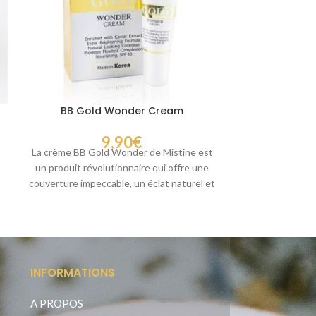
BB Gold Wonder Cream
Hada Labo A
9,90
€
La crème BB Gold Wonder de Mistine est
Hada Labo G
un produit révolutionnaire qui offre une
Hydratation in
couverture impeccable, un éclat naturel et
Découvrez Ha
Lo
INFORMATIONS
A PROPOS