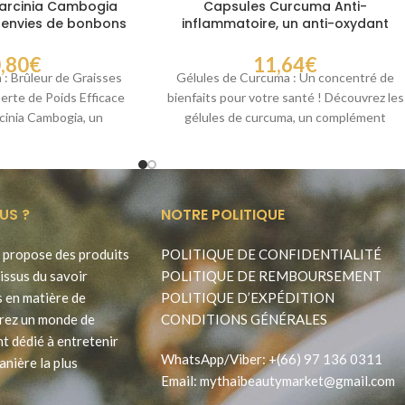
arcinia Cambogia
Capsules Curcuma Anti-
s envies de bonbons
inflammatoire, un anti-oxydant
 glucides
naturel soins pour le corps
,80
€
11,64
€
 : Brûleur de Graisses
Gélules de Curcuma : Un concentré de
erte de Poids Efficace
bienfaits pour votre santé ! Découvrez les
cinia Cambogia, un
gélules de curcuma, un complément
imentaire naturel
alimentaire
US ?
NOTRE POLITIQUE
propose des produits
POLITIQUE DE CONFIDENTIALITÉ
issus du savoir
POLITIQUE DE REMBOURSEMENT
s en matière de
POLITIQUE D’EXPÉDITION
rez un monde de
CONDITIONS GÉNÉRALES
t dédié à entretenir
WhatsApp
/
Viber
:
+(66) 97 136 0311
anière la plus
Email:
mythaibeautymarket@gmail.com