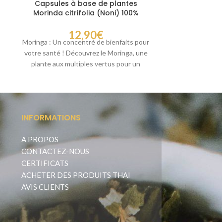
Capsules à base de plantes
Super-gel
Morinda citrifolia (Noni) 100%
cicatrices
12,90
€
15,0
Moringa : Un concentré de bienfaits pour
Gel Skagel pou
votre santé ! Découvrez le Moringa, une
Gel efficace po
plante aux multiples vertus pour un
cicatrices : 
brûlures,
INFORMATIONS
A PROPOS
CONTACTEZ-NOUS
CERTIFICATS
ACHETER DES PRODUITS THAI
AVIS CLIENTS