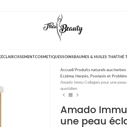
E
ÉCLAIRCISSEMENT
COSMETIQUES
SOINS
BAUMES & HUILES THAÏ
THÉ 
Accueil
Produits naturels aux herbes
Eczéma, Herpès, Psoriasis et Problè
Amado Immu Collagen pour une peau é
quotidien
Amado Immu 
une peau écla