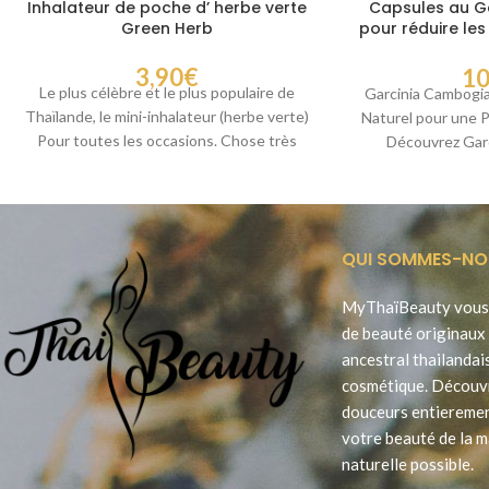
Inhalateur de poche d’ herbe verte
Capsules au G
Green Herb
pour réduire le
et les
3,90
€
10
Le plus célèbre et le plus populaire de
Garcinia Cambogia
Thaïlande, le mini-inhalateur (herbe verte)
Naturel pour une P
Pour toutes les occasions. Chose très
Découvrez Gar
utile,
complément al
QUI SOMMES-NO
MyThaïBeauty vous 
de beauté originaux 
ancestral thailandai
cosmétique. Découv
douceurs entieremen
votre beauté de la m
naturelle possible.