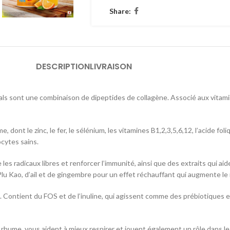
Share:
DESCRIPTION
LIVRAISON
 sont une combinaison de dipeptides de collagène. Associé aux vitamine
ont le zinc, le fer, le sélénium, les vitamines B1,2,3,5,6,12, l’acide foliq
cytes sains.
es radicaux libres et renforcer l’immunité, ainsi que des extraits qui ai
 Plu Kao, d’ail et de gingembre pour un effet réchauffant qui augmente l
s. Contient du FOS et de l’inuline, qui agissent comme des prébiotiques 
rhume, vous aident à mieux respirer et jouent également un rôle dans les