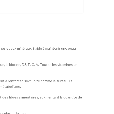
s et aux minéraux, il aide à maintenir une peau
ue, la biotine, D3, E, C, A. Toutes les vitamines se
dent à renforcer l’immunité comme le sureau. La
e métabolisme.
et des fibres alimentaires, augmentant la quantité de
 soins de la peau.