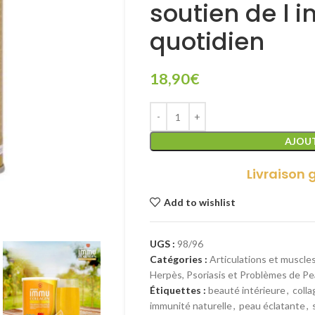
soutien de l 
quotidien
18,90
€
AJOUT
Livraison 
Add to wishlist
UGS :
98/96
Catégories :
Articulations et muscle
Herpès, Psoriasis et Problèmes de P
Étiquettes :
beauté intérieure
,
coll
immunité naturelle
,
peau éclatante
,