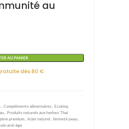
immunité au
ER AU PANIER
gratuite dès 80 €
s
,
Compléments alimentaires
,
Eczéma,
eau
,
Produits naturels aux herbes Thai
agène premium
,
éclat naturel
,
fermeté peau
,
soin anti-âge