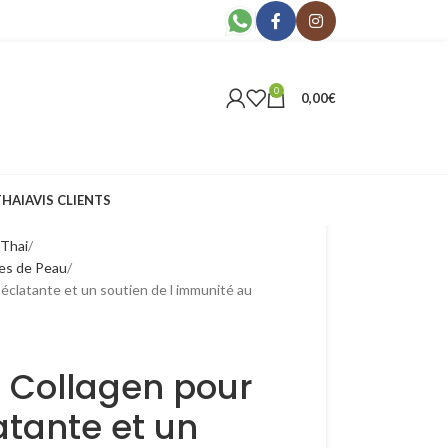
0
0,00
€
THAI
AVIS CLIENTS
 Thai
mes de Peau
clatante et un soutien de l immunité au
Collagen pour
tante et un