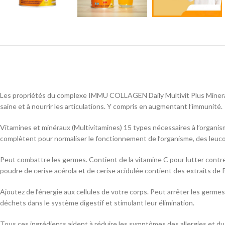
Les propriétés du complexe IMMU COLLAGEN Daily Multivit Plus Minerals
saine et à nourrir les articulations. Y compris en augmentant l’immunité.
Vitamines et minéraux (Multivitamines) 15 types nécessaires à l’organisme, d
complètent pour normaliser le fonctionnement de l’organisme, des leuco
Peut combattre les germes. Contient de la vitamine C pour lutter contre l
poudre de cerise acérola et de cerise acidulée contient des extraits de
Ajoutez de l’énergie aux cellules de votre corps. Peut arrêter les germe
déchets dans le système digestif et stimulant leur élimination.
Tous ces ingrédients aident à réduire les symptômes des allergies et du 